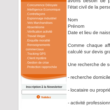
avons besoin de pl
. Concurrence Déloyale
l’état civil de la p
. Intelligence Economique
. Contrefaçons
. Espionnage industriel
Nom
. Vols Marchandises
Prénom
. Absentéisme
. Vérification activité
Date et lieu de nai
. Travail illegal
. Enquête moralité
Comme chaque affai
. Renseignements
commerciaux
calculé sur devis gra
. Tracking GPS
. Client mystère
. Gestion de crise
Une recherche de s
. Protection rapprochée
- recherche domicil
Inscription à la Newsletter
- locataire ou propri
- activité profession