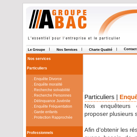
Contact
Le Groupe
Nos Services
Charte Qualité
Nos services
Particuliers
. Enquête Divorce
. Enquête moralité
. Recherche solvabilité
. Recherche Personnes
Particuliers |
Enquê
. Délinquance Juvénile
Nos enquêteurs 
. Enquête Fréquentation
. Garde enfants
proposer plusieurs s
. Protection Rapprochée
Afin d’obtenir les r
Professionnels