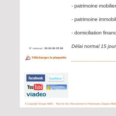
- patrimoine mobilie
- patrimoine immobil
- domiciliation finan
Délai normal 15 jo
N° national :
06 84 86 05 86
© Copyright Groupe ABAC
Plan de site
|
Recrutement et Partenariat
|
Espace Médi