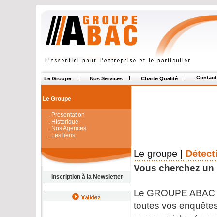
Contact
Le Groupe
Nos Services
Charte Qualité
Le Groupe
. Présentation
. Historique
. Nos Agences
. Les liens
Le groupe |
Détect
Vous cherchez un 
Inscription à la Newsletter
Le GROUPE ABAC met
toutes vos enquêtes